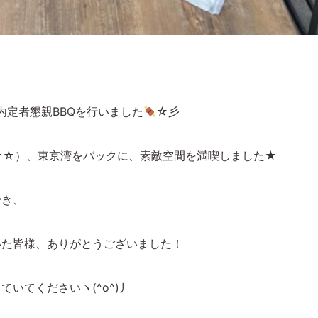
内定者懇親BBQを行いました
☆彡
☆☆）、東京湾をバックに、素敵空間を満喫しました★
でき、
いた皆様、ありがとうございました！
いてくださいヽ(^o^)丿