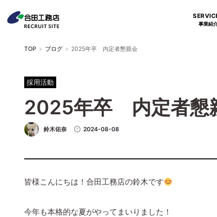
SERVIC
事業紹
TOP
>
ブログ
>
2025年卒 内定者懇親会
採用活動
2025年卒 内定者懇
2024-08-08
鈴木佑奈
皆様こんにちは！合田工務店の鈴木です
今年も本格的な夏がやってまいりました！