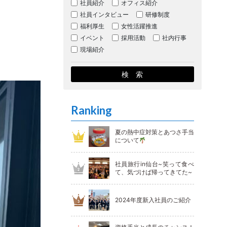
社員紹介
オフィス紹介
社員インタビュー
研修制度
福利厚生
女性活躍推進
イベント
採用活動
社内行事
現場紹介
Ranking
夏の熱中症対策とあつさ手当
について
社員旅行in仙台~笑って食べ
て、気づけば帰ってきてた~
2024年度新入社員のご紹介