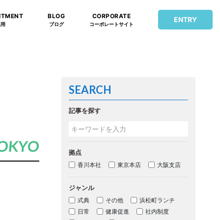
ITMENT
BLOG
CORPORATE
ENTRY
採用
ブログ
コーポレートサイト
SEARCH
記事を探す
OKYO
拠点
香川本社
東京本店
大阪支店
ジャンル
式典
その他
浜松町ランチ
日常
健康促進
社内制度