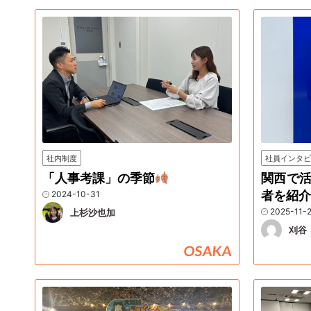
社内制度
社員インタ
「人事考課」の季節
関西で
者を紹
2024-10-31
2025-11-
上杉沙也加
刈谷
OSAKA