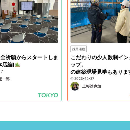
採用活動
安全祈願からスタートしま
こだわりの少人数制イン
本店編)
ップ。 
の建築現場見学もありま
17
2023-12-27
竜一郎
上杉沙也加
TOKYO