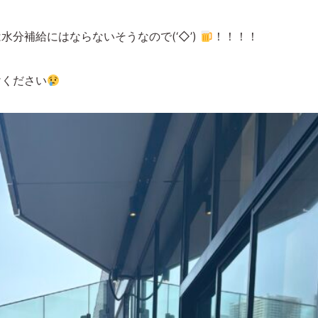
分補給にはならないそうなので(‘◇’)
！！！！
けください