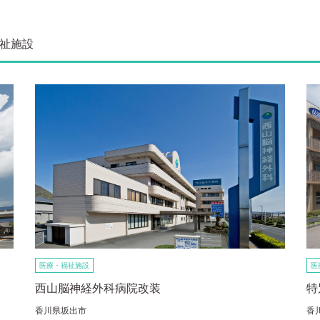
祉施設
医療・福祉施設
医
西山脳神経外科病院改装
特
香川県坂出市
香