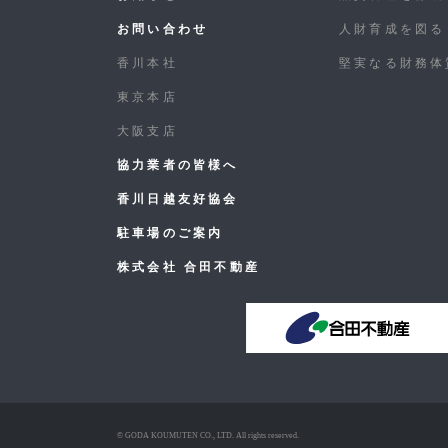
お問い合わせ
人財育成を図る
香川本社
堅実なる財務体
東京本店
大阪支店
協力業者の皆様へ
香川日越友好協会
駐車場のご案内
株式会社 合田不動産
© GODA KOUMUTEN CO., LTD. All rights reserved.