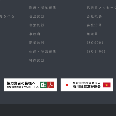
医療・福祉施設
代表者メッセー
質を作る
住居施設
会社概要
宿泊施設
会社沿革
事務所
組織図
商業施設
ISO9001
生産・物流施設
ISO14001
特殊施設