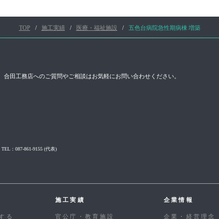
TOP
施工実績
医療・福祉施設
五色台病院急性期病棟 増築
合田工務店へのご質問やご相談はお気軽にお問い合わせください。
TEL：087-861-9155
(代表)
施工実績
企業情報
する
官公庁・教育施設
企業・経営理念