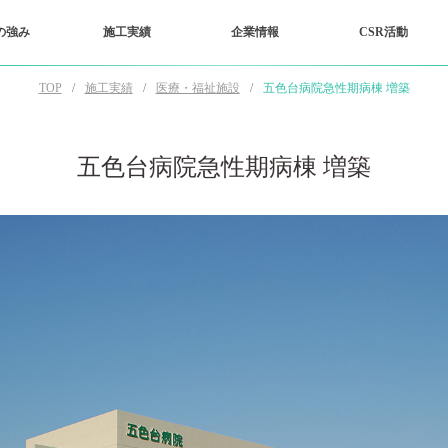
の強み
施工実績
企業情報
CSR活動
TOP
施工実績
医療・福祉施設
五色台病院急性期病棟 増築
五色台病院急性期病棟 増築