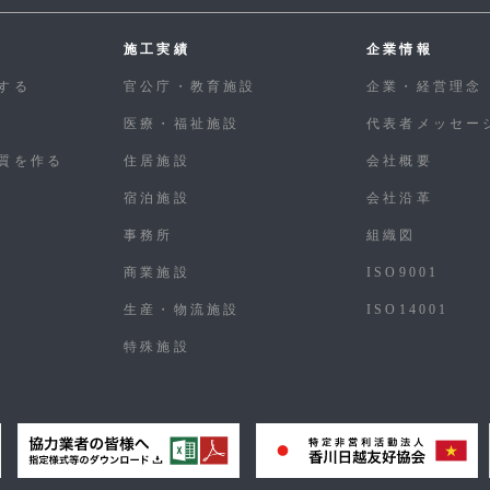
施工実績
企業情報
する
官公庁・教育施設
企業・経営理念
医療・福祉施設
代表者メッセー
質を作る
住居施設
会社概要
宿泊施設
会社沿革
事務所
組織図
商業施設
ISO9001
生産・物流施設
ISO14001
特殊施設