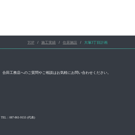
TOP
施工実績
住居施設
大塚3丁目計画
合田工務店へのご質問やご相談はお気軽にお問い合わせください。
TEL：087-861-9155
(代表)