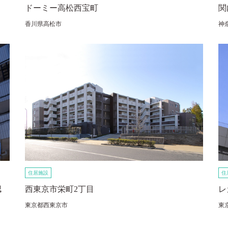
ドーミー高松西宝町
関
香川県高松市
神
住居施設
住
認
西東京市栄町2丁目
レ
東京都西東京市
東