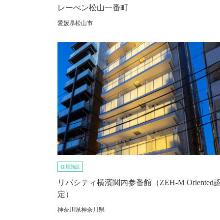
レーべン松山一番町
愛媛県松山市
住居施設
リバシティ横濱関内参番館（ZEH-M Oriented
定）
神奈川県神奈川県