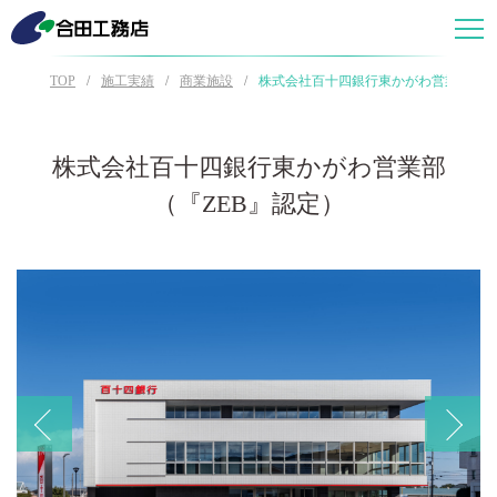
TOP
施工実績
商業施設
株式会社百十四銀行東かがわ営業部（『
株式会社百十四銀行東かがわ営業部
（『ZEB』認定）