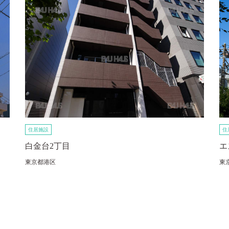
住居施設
住
白金台2丁目
エ
東京都港区
東