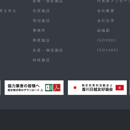
医療・福祉施設
代表者メッセー
質を作る
住居施設
会社概要
宿泊施設
会社沿革
事務所
組織図
商業施設
ISO9001
生産・物流施設
ISO14001
特殊施設