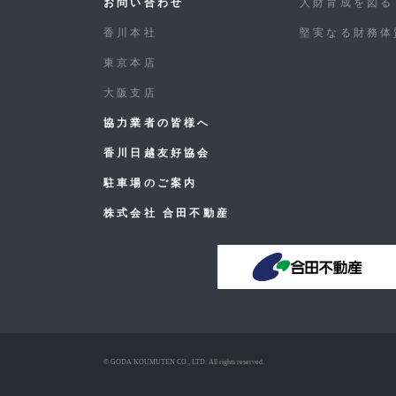
お問い合わせ
人財育成を図る
香川本社
堅実なる財務体
東京本店
大阪支店
協力業者の皆様へ
香川日越友好協会
駐車場のご案内
株式会社 合田不動産
© GODA KOUMUTEN CO., LTD. All rights reserved.