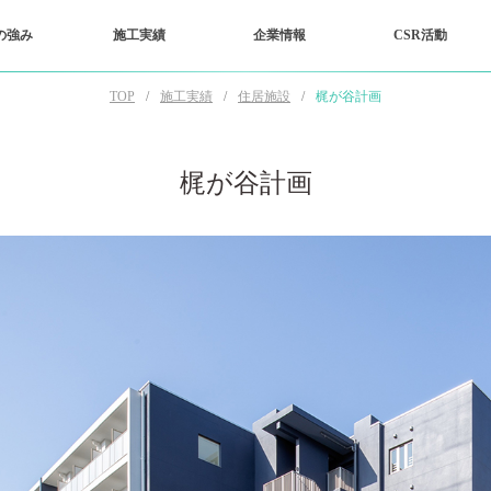
の強み
施工実績
企業情報
CSR活動
TOP
施工実績
住居施設
梶が谷計画
梶が谷計画