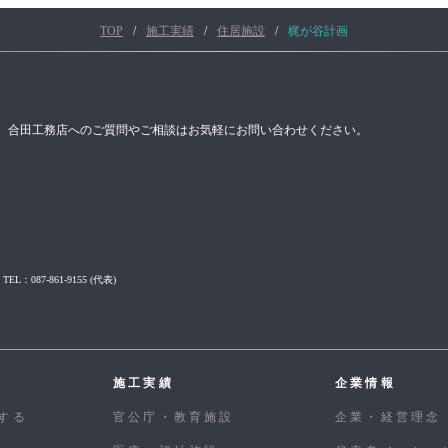
TOP
施工実績
住居施設
梶が谷計画
合田工務店へのご質問やご相談はお気軽にお問い合わせください。
TEL：087-861-9155
(代表)
施工実績
企業情報
する
官公庁・教育施設
企業・経営理念