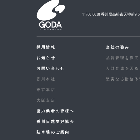
〒760-0018 香川県高松市天神前9-5
採用情報
当社の強み
お知らせ
品質管理を徹底
お問い合わせ
人財育成を図る
香川本社
堅実なる財務体
東京本店
大阪支店
協力業者の皆様へ
香川日越友好協会
駐車場のご案内