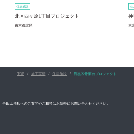
住居施設
住
北区西ヶ原1丁目プロジェクト
神
東京都北区
東
TOP
施工実績
住居施設
目黒区青葉台プロジェクト
合田工務店へのご質問やご相談はお気軽にお問い合わせください。