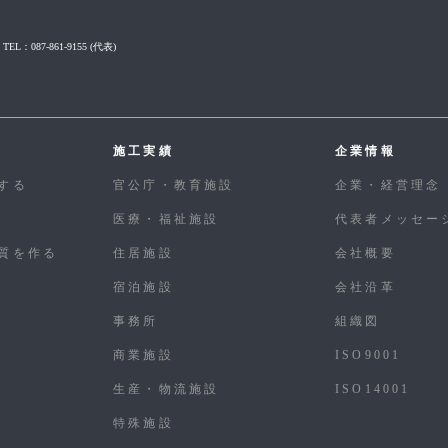
TEL：087-861-9155
(代表)
施工実績
企業情報
する
官公庁・教育施設
企業・経営理念
医療・福祉施設
代表者メッセー
質を作る
住居施設
会社概要
宿泊施設
会社沿革
事務所
組織図
商業施設
ISO9001
生産・物流施設
ISO14001
特殊施設