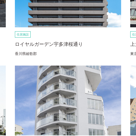
住居施設
住
ロイヤルガーデン宇多津桜通り
上
香川県綾歌郡
東