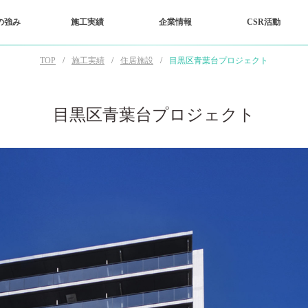
の強み
施工実績
企業情報
CSR活動
TOP
施工実績
住居施設
目黒区青葉台プロジェクト
目黒区青葉台プロジェクト