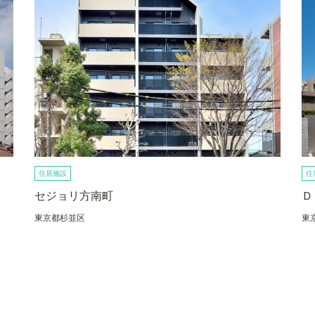
住居施設
住
セジョリ方南町
Ｄ
東京都杉並区
東