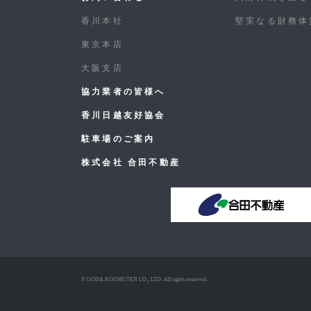
香川本社
堅実なる財務体
東京本店
大阪支店
協力業者の皆様へ
香川日越友好協会
駐車場のご案内
株式会社 合田不動産
© GODA KOUMUTEN CO., LTD. All rights reserved.