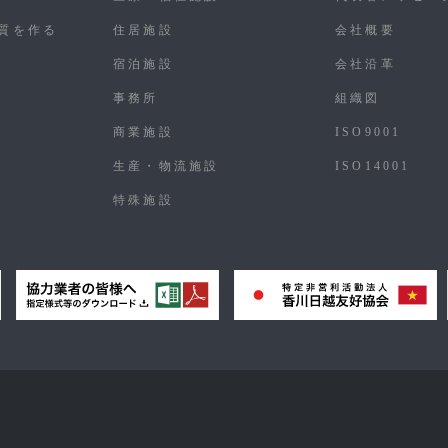
質を作る
住居施設
会社概要
宿泊施設
会社沿革
事務所
組織図
商業施設
ISO9001
生産・物流施設
ISO14001
特殊施設