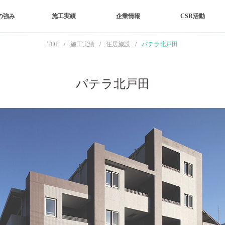
の強み
施工実績
企業情報
CSR活動
TOP
施工実績
住居施設
パテラ北戸田‎
パテラ北戸田‎