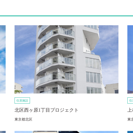
住居施設
住
北区西ヶ原1丁目プロジェクト
上
東京都北区
東