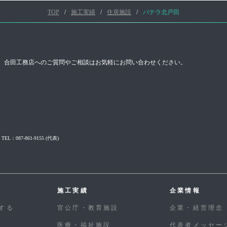
TOP
施工実績
住居施設
パテラ北戸田‎
合田工務店へのご質問やご相談はお気軽にお問い合わせください。
TEL：087-861-9155
(代表)
施工実績
企業情報
する
官公庁・教育施設
企業・経営理念
医療・福祉施設
代表者メッセー