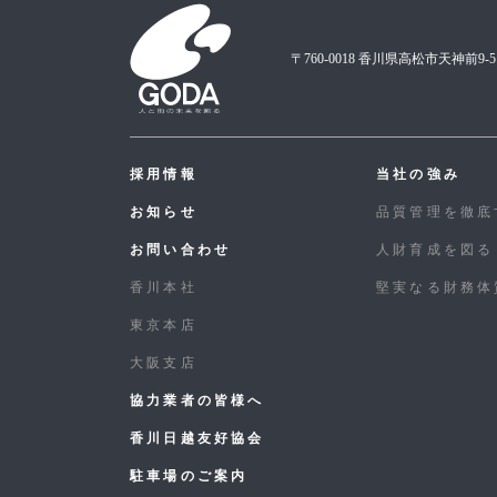
〒760-0018 香川県高松市天神前9-5
採用情報
当社の強み
お知らせ
品質管理を徹底
お問い合わせ
人財育成を図る
香川本社
堅実なる財務体
東京本店
大阪支店
協力業者の皆様へ
香川日越友好協会
駐車場のご案内