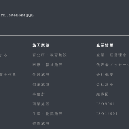
TEL：087-861-9155
(代表)
施工実績
企業情報
する
官公庁・教育施設
企業・経営理念
医療・福祉施設
代表者メッセー
質を作る
住居施設
会社概要
宿泊施設
会社沿革
事務所
組織図
商業施設
ISO9001
生産・物流施設
ISO14001
特殊施設